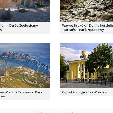
ium - Ogród Zoologiczny -
Wąwóz Kraków - Dolina Kościelis
aw
Tatrzański Park Narodowy
y Wierch - Tatrzański Park
Ogród Zoologiczny - Wrocław
owy