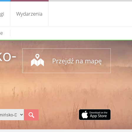
gi
Wydarzenia
we
ko-
Przejdź na mapę
S