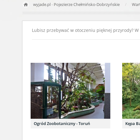
wyjade.pl
-
Pojezierze Chełmińsko-Dobrzyńskie
War
Lubisz przebywać w otoczeniu pięknej przyrody? W t
Ogród Zoobotaniczny - Toruń
Kępa B