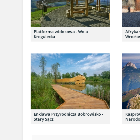
Platforma widokowa - Wola
Afrykar
Krogulecka
Wrocł
Enklawa Przyrodnicza Bobrowisko -
Kasprow
Stary Sącz
Narod