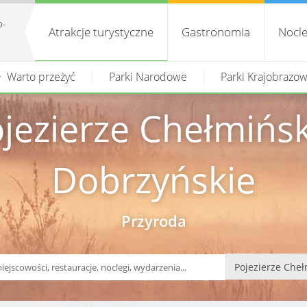
o-
Atrakcje turystyczne
Gastronomia
Nocle
Warto przeżyć
Parki Narodowe
Parki Krajobrazo
jezierze Chełmińs
Dobrzyńskie
Przyroda