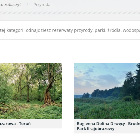
to zobaczyć
Przyroda
ej kategorii odnajdziesz rezerwaty przyrody, parki, źródła, wodosp
azarowa - Toruń
Bagienna Dolina Drwęcy - Brodn
Park Krajobrazowy