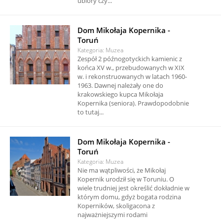
ubiory czy...
Dom Mikołaja Kopernika -
Toruń
Kategoria: Muzea
Zespół 2 późnogotyckich kamienic z
końca XV w., przebudowanych w XIX
w. i rekonstruowanych w latach 1960-
1963. Dawnej należały one do
krakowskiego kupca Mikołaja
Kopernika (seniora). Prawdopodobnie
to tutaj...
Dom Mikołaja Kopernika -
Toruń
Kategoria: Muzea
Nie ma wątpliwości, że Mikołaj
Kopernik urodził się w Toruniu. O
wiele trudniej jest określić dokładnie w
którym domu, gdyż bogata rodzina
Koperników, skoligacona z
najważniejszymi rodami