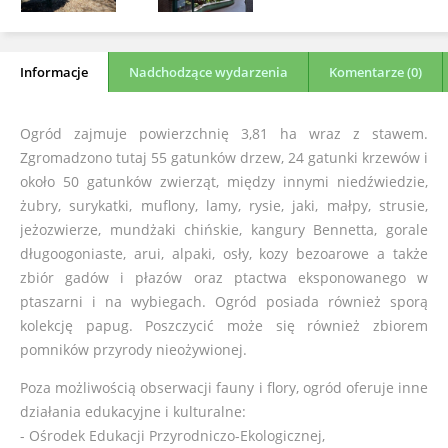
Informacje
Nadchodzące wydarzenia
Komentarze (0)
Ogród zajmuje powierzchnię 3,81 ha wraz z stawem.
Zgromadzono tutaj 55 gatunków drzew, 24 gatunki krzewów i
około 50 gatunków zwierząt, między innymi niedźwiedzie,
żubry, surykatki, muflony, lamy, rysie, jaki, małpy, strusie,
jeżozwierze, mundżaki chińskie, kangury Bennetta, gorale
długoogoniaste, arui, alpaki, osły, kozy bezoarowe a także
zbiór gadów i płazów oraz ptactwa eksponowanego w
ptaszarni i na wybiegach. Ogród posiada również sporą
kolekcję papug. Poszczycić może się również zbiorem
pomników przyrody nieożywionej.
Poza możliwością obserwacji fauny i flory, ogród oferuje inne
działania edukacyjne i kulturalne:
- Ośrodek Edukacji Przyrodniczo-Ekologicznej,