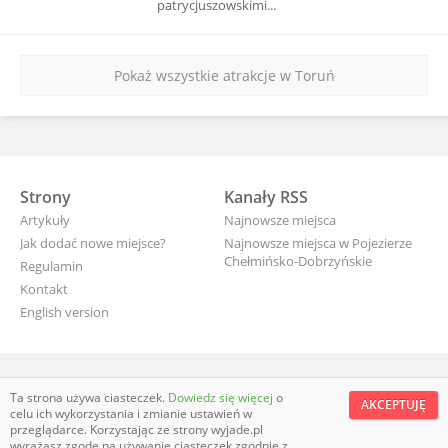
patrycjuszowskimi...
Pokaż wszystkie atrakcje w Toruń
Strony
Kanały RSS
Artykuły
Najnowsze miejsca
Jak dodać nowe miejsce?
Najnowsze miejsca w Pojezierze
Chełmińsko-Dobrzyńskie
Regulamin
Kontakt
English version
wyjade.pl - turystyczna Polska
Ta strona używa ciasteczek.
Dowiedz się więcej
o
AKCEPTUJĘ
celu ich wykorzystania i zmianie ustawień w
przeglądarce. Korzystając ze strony wyjade.pl
wyrażasz zgodę na używanie ciasteczek zgodnie z