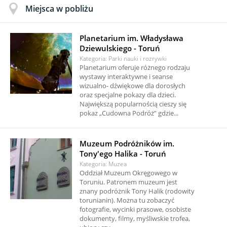
Miejsca w pobliżu
Planetarium im. Władysława
Dziewulskiego - Toruń
Kategoria: Parki nauki i rozrywki
Planetarium oferuje różnego rodzaju
wystawy interaktywne i seanse
wizualno- dźwiękowe dla dorosłych
oraz specjalne pokazy dla dzieci.
Największą popularnością cieszy się
pokaz „Cudowna Podróż” gdzie...
Muzeum Podróżników im.
Tony'ego Halika - Toruń
Kategoria: Muzea
Oddział Muzeum Okręgowego w
Toruniu. Patronem muzeum jest
znany podróżnik Tony Halik (rodowity
torunianin). Można tu zobaczyć
fotografie, wycinki prasowe, osobiste
dokumenty, filmy, myśliwskie trofea,