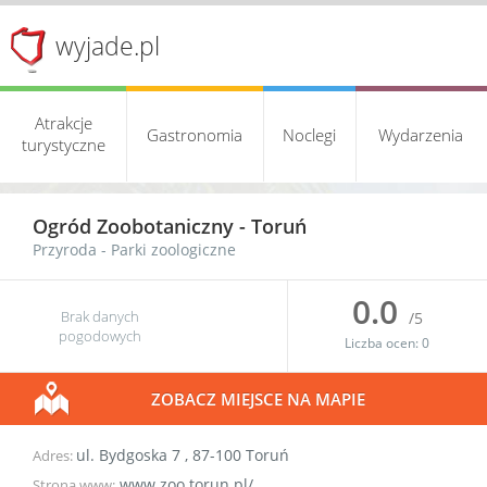
wyjade.pl
Atrakcje
Gastronomia
Noclegi
Wydarzenia
turystyczne
Ogród Zoobotaniczny -
Toruń
Przyroda
-
Parki zoologiczne
0.0
Brak danych
/5
pogodowych
Liczba ocen:
0
ZOBACZ MIEJSCE NA MAPIE
ul. Bydgoska 7
,
87-100
Toruń
Adres:
www.zoo.torun.pl/
Strona www: