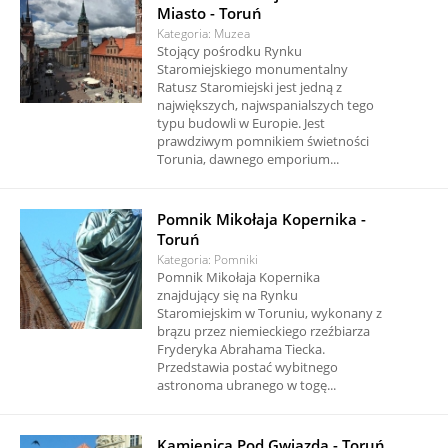
Miasto - Toruń
Kategoria: Muzea
Stojący pośrodku Rynku
Staromiejskiego monumentalny
Ratusz Staromiejski jest jedną z
największych, najwspanialszych tego
typu budowli w Europie. Jest
prawdziwym pomnikiem świetności
Torunia, dawnego emporium...
Pomnik Mikołaja Kopernika -
Toruń
Kategoria: Pomniki
Pomnik Mikołaja Kopernika
znajdujący się na Rynku
Staromiejskim w Toruniu, wykonany z
brązu przez niemieckiego rzeźbiarza
Fryderyka Abrahama Tiecka.
Przedstawia postać wybitnego
astronoma ubranego w togę...
Kamienica Pod Gwiazdą - Toruń