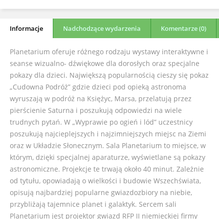
Informacje
Nadchodzące wydarzenia
Komentarze (0)
Planetarium oferuje różnego rodzaju wystawy interaktywne i
seanse wizualno- dźwiękowe dla dorosłych oraz specjalne
pokazy dla dzieci. Największą popularnością cieszy się pokaz
„Cudowna Podróż” gdzie dzieci pod opieką astronoma
wyruszają w podróż na Księżyc, Marsa, przelatują przez
pierścienie Saturna i poszukują odpowiedzi na wiele
trudnych pytań. W „Wyprawie po ogień i lód” uczestnicy
poszukują najcieplejszych i najzimniejszych miejsc na Ziemi
oraz w Układzie Słonecznym. Sala Planetarium to miejsce, w
którym, dzięki specjalnej aparaturze, wyświetlane są pokazy
astronomiczne. Projekcje te trwają około 40 minut. Zależnie
od tytułu, opowiadają o wielkości i budowie Wszechświata,
opisują najbardziej popularne gwiazdozbiory na niebie,
przybliżają tajemnice planet i galaktyk. Sercem sali
Planetarium jest projektor gwiazd RFP II niemieckiej firmy