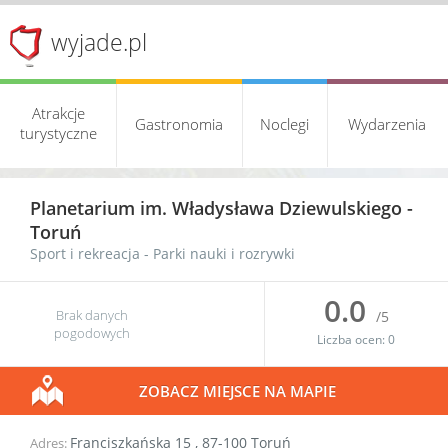
wyjade.pl
Atrakcje
Gastronomia
Noclegi
Wydarzenia
turystyczne
Planetarium im. Władysława Dziewulskiego -
Toruń
Sport i rekreacja
-
Parki nauki i rozrywki
0.0
Brak danych
/5
pogodowych
Liczba ocen:
0
ZOBACZ MIEJSCE NA MAPIE
Franciszkańska 15
,
87-100
Toruń
Adres: