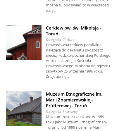
można tu podziwiać, to w większości
dary...
Cerkiew pw. św. Mikołaja -
Toruń
Kategoria: Cerkwie
Prawosławna cerkiew parafialna
należąca do dekanatu Bydgoszcz
diecezji łódzko-poznańskiej Polskiego
Autokefalicznego Kościoła
Prawosławnego. Wpisana do rejestru
zabytków 25 września 1996 roku.
Znajduje się...
Muzeum Etnograficzne im.
Marii Znamierowskiej-
Prüfferowej - Toruń
Kategoria: Skanseny
Muzeum zostało założone w 1959
toku jako Muzeum Etnograficzne w
Toruniu, od 1999 nosi imię Marii