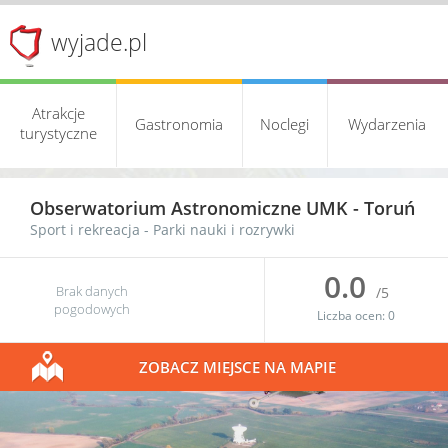
wyjade.pl
Atrakcje
Gastronomia
Noclegi
Wydarzenia
turystyczne
Obserwatorium Astronomiczne UMK -
Toruń
Sport i rekreacja
-
Parki nauki i rozrywki
0.0
Brak danych
/5
pogodowych
Liczba ocen:
0
ZOBACZ MIEJSCE NA MAPIE