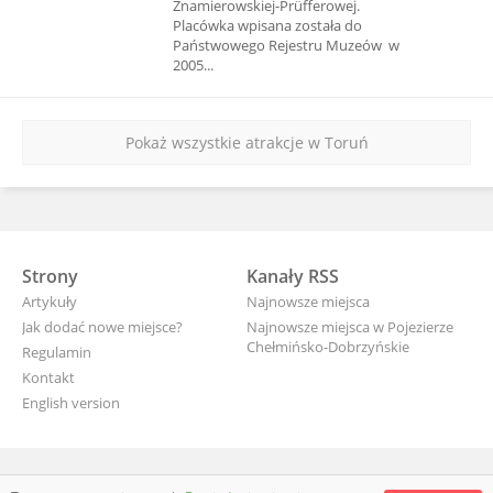
Znamierowskiej-Prüfferowej.
Placówka wpisana została do
Państwowego Rejestru Muzeów w
2005...
Pokaż wszystkie atrakcje w Toruń
Strony
Kanały RSS
Artykuły
Najnowsze miejsca
Jak dodać nowe miejsce?
Najnowsze miejsca w Pojezierze
Chełmińsko-Dobrzyńskie
Regulamin
Kontakt
English version
wyjade.pl - turystyczna Polska