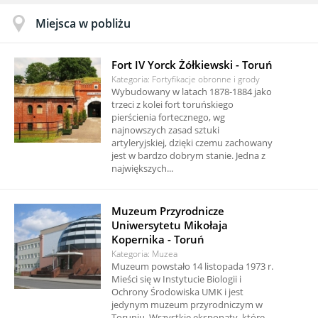
Miejsca w pobliżu
Fort IV Yorck Żółkiewski - Toruń
Kategoria: Fortyfikacje obronne i grody
Wybudowany w latach 1878-1884 jako
trzeci z kolei fort toruńskiego
pierścienia fortecznego, wg
najnowszych zasad sztuki
artyleryjskiej, dzięki czemu zachowany
jest w bardzo dobrym stanie. Jedna z
największych...
Muzeum Przyrodnicze
Uniwersytetu Mikołaja
Kopernika - Toruń
Kategoria: Muzea
Muzeum powstało 14 listopada 1973 r.
Mieści się w Instytucie Biologii i
Ochrony Środowiska UMK i jest
jedynym muzeum przyrodniczym w
Toruniu. Wszystkie eksponaty, które