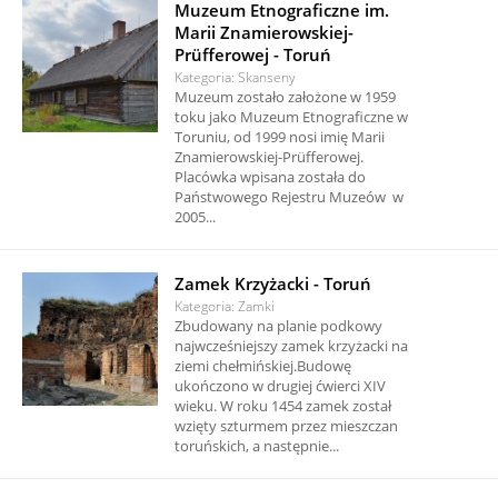
Muzeum Etnograficzne im.
Marii Znamierowskiej-
Prüfferowej - Toruń
Kategoria: Skanseny
Muzeum zostało założone w 1959
toku jako Muzeum Etnograficzne w
Toruniu, od 1999 nosi imię Marii
Znamierowskiej-Prüfferowej.
Placówka wpisana została do
Państwowego Rejestru Muzeów w
2005...
Zamek Krzyżacki - Toruń
Kategoria: Zamki
Zbudowany na planie podkowy
najwcześniejszy zamek krzyżacki na
ziemi chełmińskiej.Budowę
ukończono w drugiej ćwierci XIV
wieku. W roku 1454 zamek został
wzięty szturmem przez mieszczan
toruńskich, a następnie...