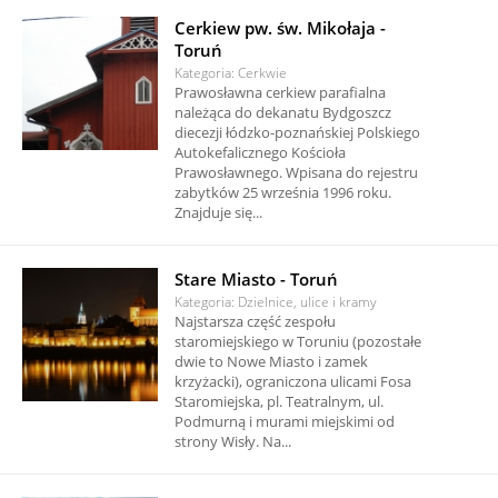
Cerkiew pw. św. Mikołaja -
Toruń
Kategoria: Cerkwie
Prawosławna cerkiew parafialna
należąca do dekanatu Bydgoszcz
diecezji łódzko-poznańskiej Polskiego
Autokefalicznego Kościoła
Prawosławnego. Wpisana do rejestru
zabytków 25 września 1996 roku.
Znajduje się...
Stare Miasto - Toruń
Kategoria: Dzielnice, ulice i kramy
Najstarsza część zespołu
staromiejskiego w Toruniu (pozostałe
dwie to Nowe Miasto i zamek
krzyżacki), ograniczona ulicami Fosa
Staromiejska, pl. Teatralnym, ul.
Podmurną i murami miejskimi od
strony Wisły. Na...