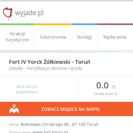
wyjade.pl
Atrakcje
Gastronomia
Noclegi
Wydarzenia
turystyczne
Fort IV Yorck Żółkiewski -
Toruń
Zabytki
-
Fortyfikacje obronne i grody
0.0
Brak danych
/5
pogodowych
Liczba ocen:
0
ZOBACZ MIEJSCE NA MAPIE
Bolesława Chrobrego 86
,
87-100
Toruń
Adres:
www.fort.torun.pl
Strona www: