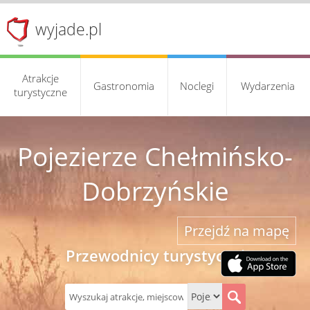
wyjade.pl
Atrakcje
Gastronomia
Noclegi
Wydarzenia
turystyczne
Pojezierze Chełmińsko-
Dobrzyńskie
Przejdź na mapę
Przewodnicy turystyczni
S